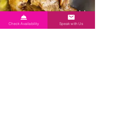
Check Availability
Speak with Us
Osteria
Don Chiscioutte
TrulliRoccia