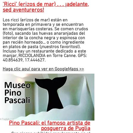
'Ricci' (erizos de mar) . . . ¡adelante,
sed aventureros!
Los ricci (erizos de mar) están en
temporada en primavera y se encuentran
en marisquerías costeras. Se comen crudos
(foto), sacando las huevas anaranjadas del
interior de la concha negra y espinosa con
pan recién horneado... o como ingrediente
en platos de pasta (¡nuestros favoritos!).
Incluso hay un restaurante dedicado a este
manjar,
RICCIOLANDIA en Torre Canne.
GPS:
40.854639
,
17.444627
.
Haga clic aquí para ver en
GoogleMaps >>
Pino Pascali: el famoso artista de
posguerra de Puglia