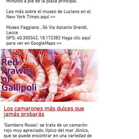
minutos a pie de la plaza principal.
Lea más sobre el museo de Luciano en el
New York Times
aquí >>
Museo Faggiano
, 56 Via Ascanio Grandi,
Lecce
GPS: 40.350342, 18.172382
Haga clic aquí
para ver en
GoogleMaps >>
Los camarones más dulces que
jamás probarás
'
'Gambero Rosso': se trata de un camarón
rojo muy apreciado, típico del mar Jónico,
que se puede encontrar en una variedad de