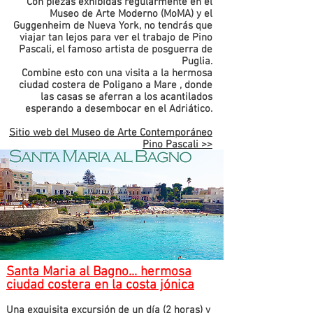
Con piezas exhibidas regularmente en el
Museo de Arte Moderno (MoMA) y el
Guggenheim de Nueva York, no tendrás que
viajar tan lejos para ver el trabajo de Pino
Pascali, el famoso artista de posguerra de
Puglia.
Combine esto con una visita a la hermosa
ciudad costera de
Poligano a Mare
, donde
las casas se aferran a los acantilados
esperando a desembocar en el Adriático.
Sitio web del Museo de Arte Contemporáneo
Pino Pascali >>
Haga clic aquí para ver en
GoogleMaps >>
Nuestro restaurante de sushi favorito, PURO,
se encuentra en Polignano a Mare.
>>
Descubra más aquí
Santa Maria al Bagno... hermosa
ciudad costera en la costa jónica
Una exquisita excursión de un día (2 horas) y